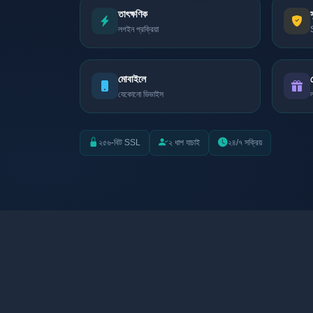
তাৎক্ষণিক
লগইন প্রক্রিয়া
মোবাইলে
যেকোনো ডিভাইস
২৫৬-বিট SSL
২ ধাপ যাচাই
২৪/৭ সক্রিয়