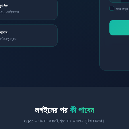
সুরক্ষিত
মনে রাখুন
SSL এনক্রিপশন
বোনাস
লগইনে পুরস্কার
লগইনের পর
কী পাবেন
qqzz-এ প্রবেশ করলেই খুলে যায় অসংখ্য সুবিধার দরজা।