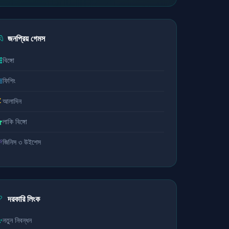
জনপ্রিয় গেমস
বিঙ্গো
ফিশিং
আলাদিন
লাকি বিঙ্গো
জিনিস ৩ উইশেস
দরকারি লিংক
নতুন নিবন্ধন