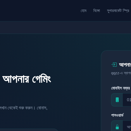
হোম
বিঙ্গো
সুপারমার্কেট স্প্রি
আপনার 
qqzz-এ স্বাগত
পনার গেমিং
মোবাইল নম্বর
সেখান থেকেই শুরু করুন। বোনাস,
পাসওয়ার্ড