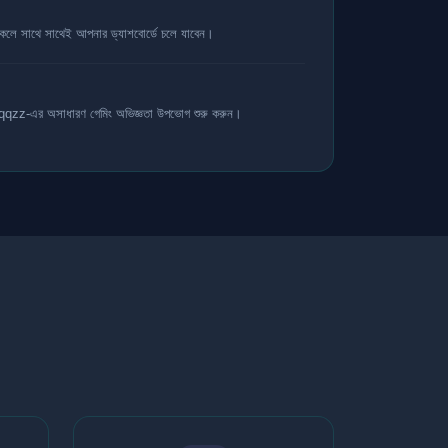
াকলে সাথে সাথেই আপনার ড্যাশবোর্ডে চলে যাবেন।
qqzz-এর অসাধারণ গেমিং অভিজ্ঞতা উপভোগ শুরু করুন।