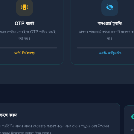
OTP যাচাই
পাসওয়ার্ড হ্যাশিং
েহজনক লগইনে মোবাইলে OTP পাঠিয়ে যাচাই
আপনার পাসওয়ার্ড কখনো সরাসরি সংরক্ষণ কর
করা হয়।
না।
৯৫% নির্ভরযোগ্য
১০০% এনক্রিপ্টেড
 সহজ করুন
ানে প্রতিদিন হাজার হাজার খেলোয়াড় প্রবেশ করেন এবং তাদের পছন্দের গেম উপভোগ
ল
 সম্পূর্ণ বিনোদনের জগতে ফিরে আসা।