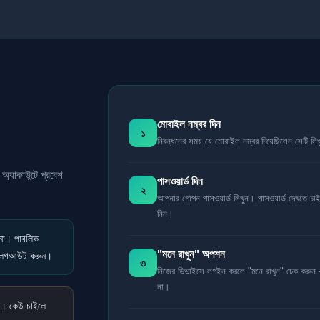
মোবাইল নম্বর দিন
১
নিবন্ধনের সময় যে মোবাইল নম্বর দিয়েছিলেন সেটি লি
যাকাউন্টে প্রবেশ
পাসওয়ার্ড দিন
২
আপনার গোপন পাসওয়ার্ড লিখুন। পাসওয়ার্ড দেখতে
নিন।
 না। পাবলিক
"মনে রাখুন" অপশন
পর লগআউট করুন।
৩
নিজের ডিভাইসে লগইন করলে "মনে রাখুন" চেক করুন
না।
া। কেউ চাইলে