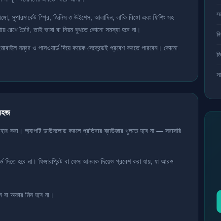
স
, সুপারমার্কেট স্প্রি, জিনিস ৩ উইশেস, আলাদিন, লাকি বিঙ্গো এবং ফিশিং সহ
ায় রেখে তৈরি, তাই ভাষা বা নিয়ম বুঝতে কোনো সমস্যা হবে না।
নি
মোবাইল নম্বর ও পাসওয়ার্ড দিয়ে কয়েক সেকেন্ডেই প্রবেশ করতে পারবেন। কোনো
ড
সা
সহজ
বহার করা। অ্যাপটি ডাউনলোড করলে প্রতিবার ব্রাউজার খুলতে হবে না — সরাসরি
ড দিতে হবে না। ফিঙ্গারপ্রিন্ট বা ফেস আনলক দিয়েও প্রবেশ করা যায়, যা আরও
স বা অফার মিস হবে না।