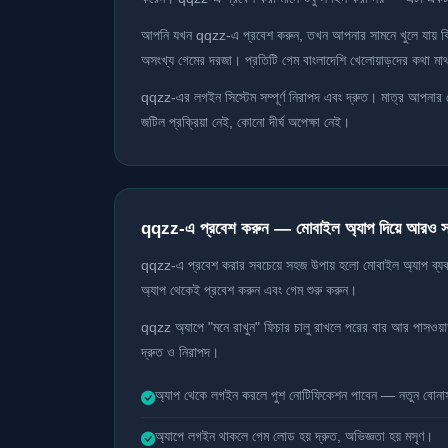
আপনি যখন qqzz-এ প্রবেশ করুন, তখন আপনার সামনে খুলে যায় বিঙ্গো
অসংখ্য গেমের দরজা। প্রতিটি গেম বাংলাদেশি খেলোয়াড়দের কথা মাথ
qqzz-এর লগইন সিস্টেম সম্পূর্ণ নিরাপদ এবং দ্রুত। মাত্র আপনার 
জটিল প্রক্রিয়া নেই, কোনো দীর্ঘ অপেক্ষা নেই।
qqzz-এ প্রবেশ করুন — মোবাইল অ্যাপ দিয়ে আরও 
qqzz-এ প্রবেশ করার সবচেয়ে সহজ উপায় হলো মোবাইল অ্যাপ ব্য
অ্যাপ থেকেই প্রবেশ করুন এবং গেম শুরু করুন।
qqzz অ্যাপে "মনে রাখুন" ফিচার চালু রাখলে পরের বার আর পাসওয়ার্
দ্রুত ও নিরাপদ।
অ্যাপ থেকে লগইন করলে পুশ নোটিফিকেশন পাবেন — নতুন বোনা
অ্যাপে লগইন থাকলে গেম লোড হয় দ্রুত, অভিজ্ঞতা হয় মসৃণ।