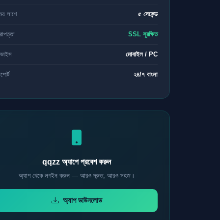
ময় লাগে
৫ সেকেন্ড
রাপত্তা
SSL সুরক্ষিত
িভাইস
মোবাইল / PC
পোর্ট
২৪/৭ বাংলা
qqzz অ্যাপে প্রবেশ করুন
অ্যাপ থেকে লগইন করুন — আরও দ্রুত, আরও সহজ।
অ্যাপ ডাউনলোড