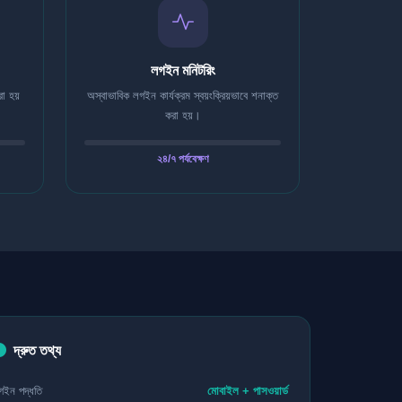
লগইন মনিটরিং
া হয়
অস্বাভাবিক লগইন কার্যক্রম স্বয়ংক্রিয়ভাবে শনাক্ত
করা হয়।
২৪/৭ পর্যবেক্ষণ
দ্রুত তথ্য
গইন পদ্ধতি
মোবাইল + পাসওয়ার্ড