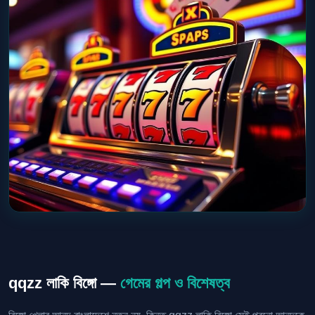
qqzz লাকি বিঙ্গো —
গেমের গল্প ও বিশেষত্ব