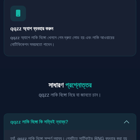
qqzz অ্যাপ ব্যবহার করুন
qqzz অ্যাপে লাকি বিঙ্গো খেললে গেম দ্রুত লোড হয় এবং লাকি আওয়ারের
নোটিফিকেশন সময়মতো পাবেন।
সাধারণ
প্রশ্নোত্তর
qqzz লাকি বিঙ্গো নিয়ে যা জানতে চান।
qqzz লাকি বিঙ্গো কি সত্যিই ন্যায্য?
হ্যাঁ, qqzz লাকি বিঙ্গো সম্পূর্ণ ন্যায্য। গেমটিতে সার্টিফাইড RNG ব্যবহার করা হয়