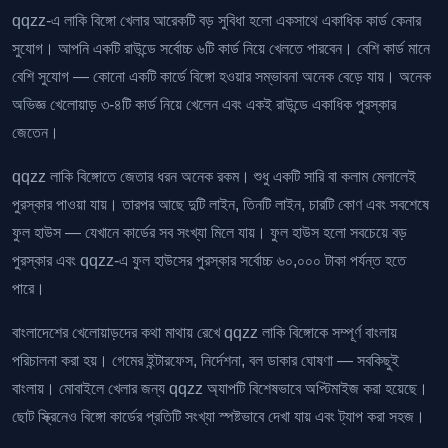
qqzz-এ লাকি বিঙ্গো খেলার আরেকটি বড় সুবিধা হলো একসাথে একাধিক কার্ড কেনার
সুযোগ। আপনি একটি রাউন্ডে সর্বোচ্চ ৬টি কার্ড নিয়ে খেলতে পারবেন। বেশি কার্ড মানে
বেশি সুযোগ — কোনো একটি কার্ডে বিঙ্গো হওয়ার সম্ভাবনা অনেক বেড়ে যায়। অনেক
অভিজ্ঞ খেলোয়াড় ৩-৪টি কার্ড নিয়ে খেলেন এবং একই রাউন্ডে একাধিক পুরস্কার
জেতেন।
qqzz লাকি বিঙ্গোতে জেতার ধরন অনেক রকম। শুধু একটি সারি বা কলাম মেলালেই
পুরস্কার পাওয়া যায়। তারপর আছে দুটি লাইন, তিনটি লাইন, চারটি কোণ এবং সবশেষে
ফুল হাউস — যেখানে কার্ডের সব সংখ্যা মিলে যায়। ফুল হাউস হলো সবচেয়ে বড়
পুরস্কার এবং qqzz-এ ফুল হাউসের পুরস্কার সর্বোচ্চ ৬০,০০০ টাকা পর্যন্ত হতে
পারে।
বাংলাদেশের খেলোয়াড়দের কথা মাথায় রেখে qqzz লাকি বিঙ্গোকে সম্পূর্ণ বাংলায়
পরিচালনা করা হয়। গেমের ইন্টারফেস, নির্দেশনা, বল ডাকার ঘোষণা — সবকিছুই
বাংলায়। মোবাইলে খেলার জন্য qqzz অ্যাপটি বিশেষভাবে অপ্টিমাইজ করা হয়েছে।
ছোট স্ক্রিনেও বিঙ্গো কার্ডের প্রতিটি সংখ্যা স্পষ্টভাবে দেখা যায় এবং ট্যাপ করা সহজ।