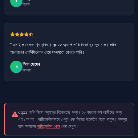
র
সিলেট
"মোবাইলে খেলতে খুব সুবিধা। qqzz অ্যাপে লাকি বিঙ্গো খুব স্মুথ চলে। লাকি
আওয়ারের নোটিফিকেশন পেয়ে সময়মতো খেলতে পারি।"
মিলন হোসেন
ম
চট্টগ্রাম
qqzz লাকি বিঙ্গো শুধুমাত্র বিনোদনের জন্য। ১৮ বছরের কম বয়সীদের জন্য
এই গেম নয়। দায়িত্বশীলভাবে খেলুন এবং নিজের বাজেটের মধ্যে থাকুন। সমস্যা
হলে আমাদের
দায়িত্বশীল খেলা
পেজ দেখুন।