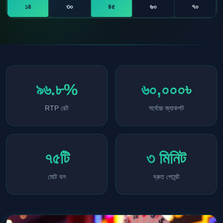
১৪
৩০
৪৫
৬০
৭০
৯৬.৮%
৬০,০০০৳
RTP রেট
সর্বোচ্চ জ্যাকপট
৭৫টি
৩ মিনিট
মোট বল
দ্রুত পেমেন্ট