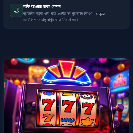
লাকি আওয়ার ডাবল বোনাস
🌙
প্রতিদিন সন্ধ্যা ৭টা–রাত ১০টায় সব পুরস্কার দ্বিগুণ। qqzz
নোটিফিকেশন চালু রাখুন যাতে মিস না হয়।