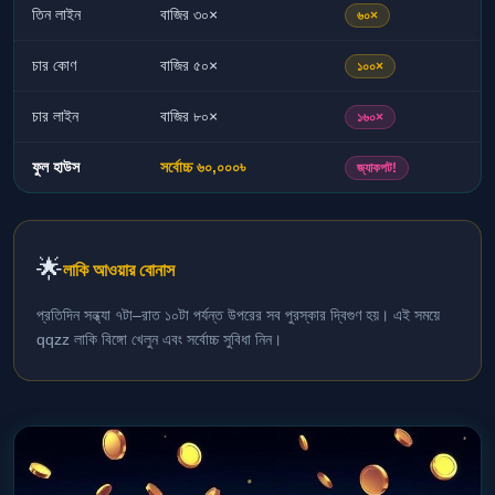
তিন লাইন
বাজির ৩০×
৬০×
চার কোণ
বাজির ৫০×
১০০×
চার লাইন
বাজির ৮০×
১৬০×
ফুল হাউস
সর্বোচ্চ ৬০,০০০৳
জ্যাকপট!
🌟
লাকি আওয়ার বোনাস
প্রতিদিন সন্ধ্যা ৭টা–রাত ১০টা পর্যন্ত উপরের সব পুরস্কার দ্বিগুণ হয়। এই সময়ে
qqzz লাকি বিঙ্গো খেলুন এবং সর্বোচ্চ সুবিধা নিন।