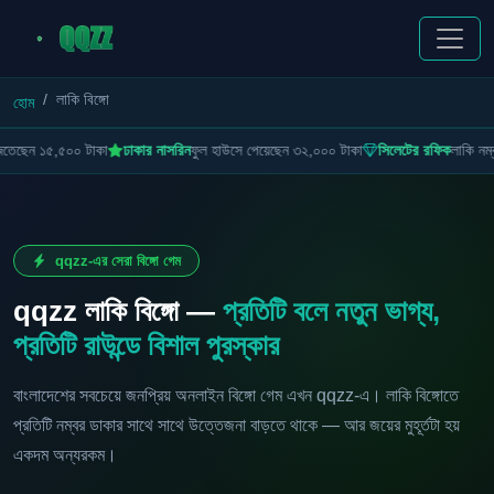
লাকি বিঙ্গো
হোম
তেছেন ১৫,৫০০ টাকা
ঢাকার নাসরিন
ফুল হাউসে পেয়েছেন ৩২,০০০ টাকা
সিলেটের রফিক
লাকি নম্ব
qqzz-এর সেরা বিঙ্গো গেম
qqzz লাকি বিঙ্গো —
প্রতিটি বলে নতুন ভাগ্য,
প্রতিটি রাউন্ডে বিশাল পুরস্কার
বাংলাদেশের সবচেয়ে জনপ্রিয় অনলাইন বিঙ্গো গেম এখন qqzz-এ। লাকি বিঙ্গোতে
প্রতিটি নম্বর ডাকার সাথে সাথে উত্তেজনা বাড়তে থাকে — আর জয়ের মুহূর্তটা হয়
একদম অন্যরকম।