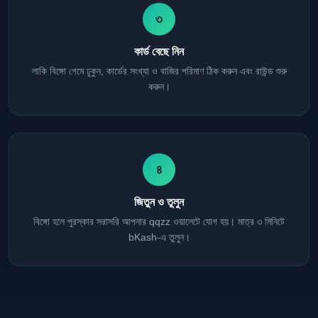
৩
কার্ড বেছে নিন
লাকি বিঙ্গো গেমে ঢুকুন, কার্ডের সংখ্যা ও বাজির পরিমাণ ঠিক করুন এবং রাউন্ড শুরু
করুন।
৪
জিতুন ও তুলুন
বিঙ্গো হলে পুরস্কার সরাসরি আপনার qqzz ওয়ালেটে যোগ হয়। মাত্র ৩ মিনিটে
bKash-এ তুলুন।