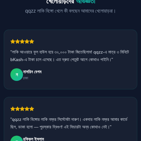
খেলোয়াড়দের
অভিজ্ঞতা
qqzz লাকি বিঙ্গো খেলে কী বলছেন আমাদের খেলোয়াড়রা।
"লাকি আওয়ারে ফুল হাউস হয়ে ৩২,০০০ টাকা জিতেছিলাম! qqzz-এ মাত্র ৩ মিনিটে
bKash-এ টাকা চলে এসেছে। এত দ্রুত পেমেন্ট আগে কোথাও পাইনি।"
নাসরিন বেগম
ন
ঢাকা
"qqzz লাকি বিঙ্গোর লাকি নম্বর সিস্টেমটা দারুণ। একবার লাকি নম্বর আমার কার্ডে
ছিল, ডাকা হলো — পুরস্কার দ্বিগুণ! এই ফিচারটা অন্য কোথাও নেই।"
রফিকুল ইসলাম