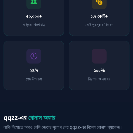
৫০,০০০+
১.২ কোটি+
সক্রিয় খেলোয়াড়
মোট পুরস্কার বিতরণ
২৪/৭
১০০%
গেম উপলব্ধ
নিরাপদ ও ন্যায্য
qqzz-এর
বোনাস অফার
লাকি বিঙ্গোতে আরও বেশি জেতার সুযোগ দেয় qqzz-এর বিশেষ বোনাস প্যাকেজ।