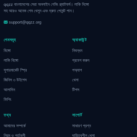
qqzz বাংলাদেশের সেরা অনলাইন গেমিং প্ল্যাটফর্ম। লাকি বিঙ্গো
সহ আরও অনেক গেম খেলুন এবং দ্রুত পেমেন্ট পান।
support@qqzz.org
গেমসমূহ
অ্যাকাউন্ট
বিঙ্গো
নিবন্ধন
লাকি বিঙ্গো
প্রবেশ করুন
সুপারমার্কেট স্প্রি
পঅ্যাপ
জিনিস ৩ উইশেস
খেলা
আলাদিন
টিপস
ফিশিং
তথ্য
সাপোর্ট
আমাদের সম্পর্কে
সাধারণ প্রশ্ন
নিয়ম ও শর্তাবলী
দায়িত্বশীল খেলা