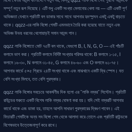
বিঙ্গো খেলার আনন্দ বাংলাদেশে নতুন নয়, কিন্তু qqzz লাকি বিঙ্গো সেই পুরনো আনন্দকে
সম্পূর্ণ নতুন রূপ দিয়েছে। এটি শুধু একটি সংখ্যা মেলানোর খেলা নয় — এটি একটি পূর্ণ
অভিজ্ঞতা যেখানে প্রতিটি বল ডাকার সাথে সাথে আপনার হৃদস্পন্দন একটু একটু বাড়তে
থাকে। qqzz-এর লাকি বিঙ্গো গেমটি এমনভাবে তৈরি করা হয়েছে যাতে নতুন এবং
অভিজ্ঞ উভয় ধরনের খেলোয়াড়ই সমান আনন্দ পান।
qqzz লাকি বিঙ্গোতে মোট ৭৫টি বল থাকে, যেগুলো B, I, N, G, O — এই পাঁচটি
কলামে ভাগ করা। প্রতিটি কলামে নির্দিষ্ট সংখ্যার পরিসর থাকে: B কলামে ১-১৫, I
কলামে ১৬-৩০, N কলামে ৩১-৪৫, G কলামে ৪৬-৬০ এবং O কলামে ৬১-৭৫।
আপনার কার্ডে ৫×৫ গ্রিডে ২৪টি সংখ্যা থাকে এবং মাঝখানে একটি ফ্রি স্পেস। যত
বেশি সংখ্যা মিলবে, তত বেশি পুরস্কার।
qqzz লাকি বিঙ্গোর সবচেয়ে আকর্ষণীয় দিক হলো এর "লাকি নম্বর" সিস্টেম। প্রতিটি
রাউন্ডের শুরুতে একটি বিশেষ লাকি নম্বর ঘোষণা করা হয়। যদি সেই নম্বরটি আপনার
কার্ডে থাকে এবং ডাকা হয়, তাহলে আপনি সাধারণ পুরস্কারের দ্বিগুণ পাবেন। এই
ফিচারটি গেমটিকে অন্য সব বিঙ্গো গেম থেকে আলাদা করে তোলে এবং প্রতিটি রাউন্ডকে
বিশেষভাবে উত্তেজনাপূর্ণ করে রাখে।