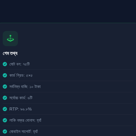
গেম তথ্য
মোট বল: ৭৫টি
কার্ড গ্রিড: ৫×৫
সর্বনিম্ন বাজি: ১০ টাকা
সর্বোচ্চ কার্ড: ৬টি
RTP: ৯৬.৮%
লাকি নম্বর বোনাস: হ্যাঁ
মোবাইল সাপোর্ট: হ্যাঁ