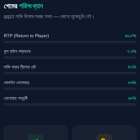
গেমের
পরিসংখ্যান
qqzz লাকি বিঙ্গোর স্বচ্ছ তথ্য — কোনো লুকোচুরি নেই।
RTP (Return to Player)
৯৬.৮%
ফুল হাউস সম্ভাবনা
৭.২%
লাকি নম্বর ট্রিগার রেট
৪২%
মোবাইল খেলোয়াড়
৮৩%
খেলোয়াড় সন্তুষ্টি
৯৮%