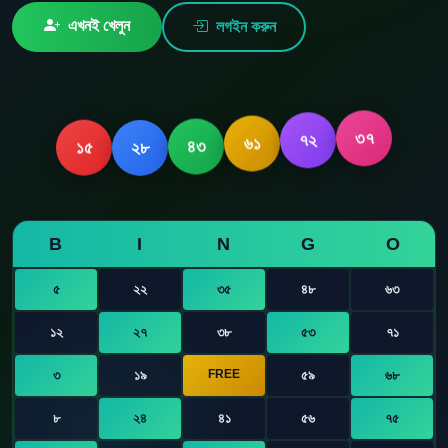
এখনই খেলুন
লগইন করুন
৬১
৪৩
৭২
২৮
৩৭
১৫
B
I
N
G
O
৫
২২
৩৫
৪৮
৬৩
১২
২৭
৩৮
৫৩
৭১
৩
১৯
FREE
৫৯
৬৮
৮
২৪
৪১
৫৬
৭৫