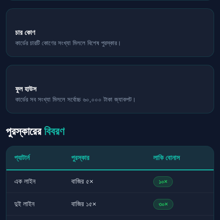
চার কোণ
কার্ডের চারটি কোণের সংখ্যা মিললে বিশেষ পুরস্কার।
ফুল হাউস
কার্ডের সব সংখ্যা মিললে সর্বোচ্চ ৬০,০০০ টাকা জ্যাকপট।
পুরস্কারের
বিবরণ
প্যাটার্ন
পুরস্কার
লাকি বোনাস
এক লাইন
বাজির ৫×
১০×
দুই লাইন
বাজির ১৫×
৩০×