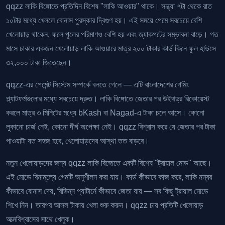
qqzz লাকি বিঙ্গোতে প্রতিদিন বিশেষ "লাকি আওয়ার" থাকে। সন্ধ্যা ৭টা থেকে রাত
১০টার মধ্যে খেললে বোনাস পুরস্কার দ্বিগুণ হয়। এই সময়ে গেমে সবচেয়ে বেশি
খেলোয়াড় থাকেন, ফলে পুলের পরিমাণও বেশি হয় এবং জ্যাকপটের সম্ভাবনা বাড়ে। গত
মাসে ঢাকার একজন খেলোয়াড় লাকি আওয়ারে মাত্র ২০০ টাকার কার্ড কিনে ফুল হাউসে
৩২,০০০ টাকা জিতেছেন।
qqzz-এর পেমেন্ট সিস্টেম সম্পর্কে বলতে গেলে — এটি বাংলাদেশের গেমিং
প্ল্যাটফর্মগুলোর মধ্যে সবচেয়ে দ্রুত। লাকি বিঙ্গোতে জেতার পর উইথড্র রিকোয়েস্ট
করলে মাত্র ৩ মিনিটের মধ্যে bKash বা Nagad-এ টাকা চলে আসে। কোনো
লুকানো চার্জ নেই, কোনো দীর্ঘ অপেক্ষা নেই। qqzz বিশ্বাস করে যে জেতার পর টাকা
পাওয়াটা যত সহজ হবে, খেলোয়াড়দের আস্থা তত বাড়বে।
নতুন খেলোয়াড়দের জন্য qqzz লাকি বিঙ্গোতে একটি বিশেষ "ট্রায়াল মোড" আছে।
এই মোডে বিনামূল্যে গেমটি অনুশীলন করা যায়। কার্ড কীভাবে কাজ করে, লাকি নম্বর
কীভাবে বোনাস দেয়, বিভিন্ন প্যাটার্নে কীভাবে জেতা যায় — সব কিছু ট্রায়াল মোডে
শিখে নিন। তারপর আসল টাকায় খেলা শুরু করুন। qqzz চায় প্রতিটি খেলোয়াড়
আত্মবিশ্বাসের সাথে খেলুক।