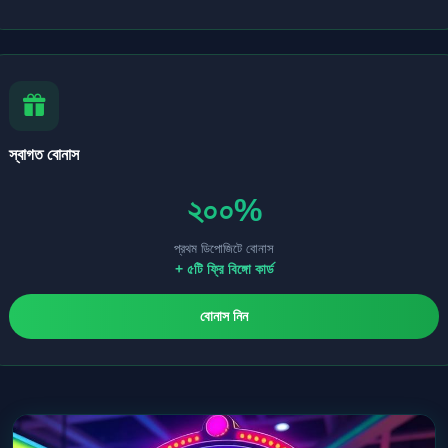
স্বাগত বোনাস
২০০%
প্রথম ডিপোজিটে বোনাস
+ ৫টি ফ্রি বিঙ্গো কার্ড
বোনাস নিন